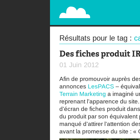
PAPERPLANE
STREET, AMBIENT, GUÉRILLA MARKETING A
Résultats pour le tag :
c
Des fiches produit I
01
Juin
2012
Afin de promouvoir auprès des 
annonces
LesPACS
– équival
Terrain Marketing
a imaginé un
reprenant l’apparence du site.
d’écran de fiches produit dans
du produit par son équivalent 
manqué d’attirer l’attention d
avant la promesse du site : «