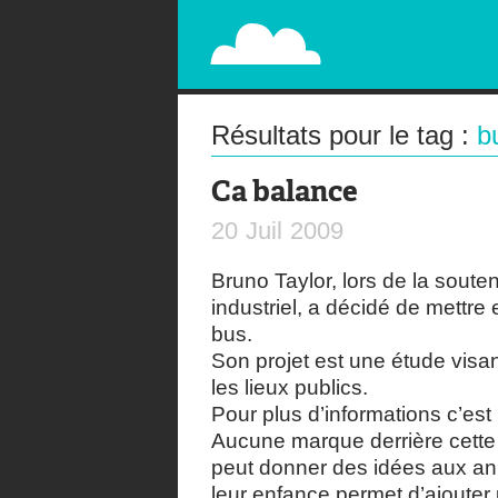
PAPERPLANE
STREET, AMBIENT, GUÉRILLA MARKETING A
Résultats pour le tag :
b
Ca balance
20
Juil
2009
Bruno Taylor, lors de la sout
industriel, a décidé de mettre
bus.
Son projet est une étude visan
les lieux publics.
Pour plus d’informations c’est
Aucune marque derrière cette 
peut donner des idées aux an
leur enfance permet d’ajouter 