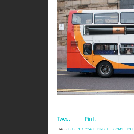
Tweet
Pin It
TAGS
BUS
,
CAR
,
COACH
,
DIRECT
,
FLOCAGE
,
JOU