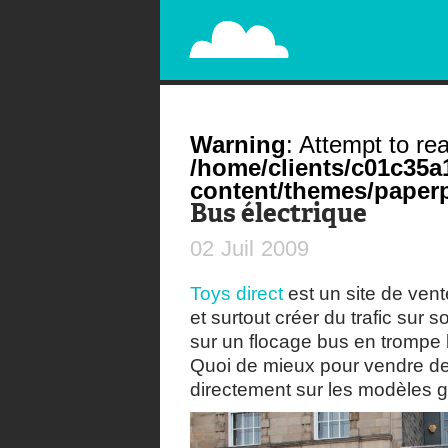
PAPERPLANE
STREET, AMBIENT, GUÉRILLA MARKETING A
Warning
: Attempt to rea
/home/clients/c01c35
content/themes/paperp
Bus électrique
02
Juil
2009
Toys direct
est un site de vent
et surtout créer du trafic sur s
sur un flocage bus en trompe l’
Quoi de mieux pour vendre d
directement sur les modèles 