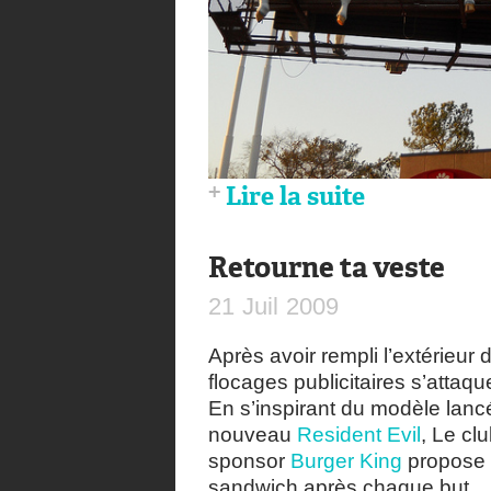
Lire la suite
Retourne ta veste
21
Juil
2009
Après avoir rempli l’extérieur 
flocages publicitaires s’attaquen
En s’inspirant du modèle lan
nouveau
Resident Evil
, Le cl
sponsor
Burger King
propose 
sandwich après chaque but.