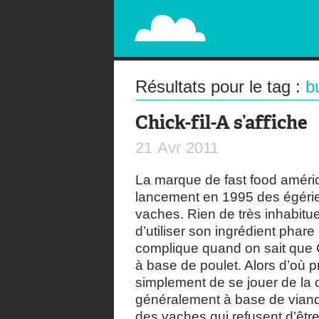
PAPERPLANE
STREET, AMBIENT, GUÉRILLA MARKETING A
Résultats pour le tag :
b
Chick-fil-A s’affiche
21
Avr
2011
La marque de fast food améri
lancement en 1995 des égérie
vaches. Rien de très inhabitu
d’utiliser son ingrédient phare
complique quand on sait que 
à base de poulet. Alors d’où pr
simplement de se jouer de la
généralement à base de viand
des vaches qui refusent d’êt