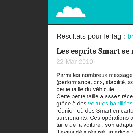
PAPERPLANE
STREET, AMBIENT, GUÉRILLA MARKETING A
Résultats pour le tag :
b
Les esprits Smart se
22
Mar
2010
Parmi les nombreux messages 
(performance, prix, stabilité, so
petite taille du véhicule.
Cette petite taille a assez r
grâce à des
voitures habillée
réunion où des Smart en carto
surprenants. Ces opérations a
taille de la voiture : son adapta
J’avais déjà réalisé un articl