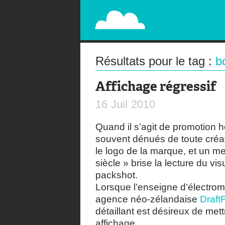
PAPERPLANE
STREET, AMBIENT, GUÉRILLA MARKETING A
Résultats pour le tag :
b
Affichage régressif
16
Juil
2010
Quand il s’agit de promotion 
souvent dénués de toute créati
le logo de la marque, et un me
siècle » brise la lecture du vi
packshot.
Lorsque l’enseigne d’électr
agence néo-zélandaise
Draft
détaillant est désireux de me
affichage.