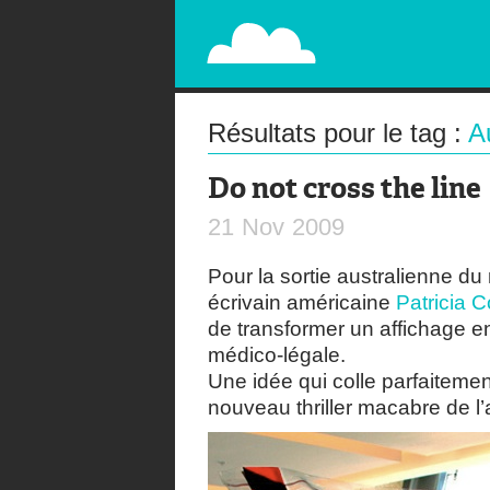
PAPERPLANE
STREET, AMBIENT, GUÉRILLA MARKETING A
Résultats pour le tag :
A
Do not cross the line
21
Nov
2009
Pour la sortie australienne d
écrivain américaine
Patricia C
de transformer un affichage 
médico-légale.
Une idée qui colle parfaitement
nouveau thriller macabre de l’