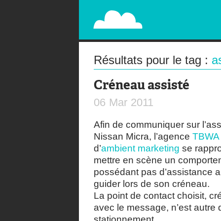
PAPERPLANE
STREET, AMBIENT, GUÉRILLA MARKETING A
Résultats pour le tag :
a
Créneau assisté
06
Mar
2011
Afin de communiquer sur l’ass
Nissan Micra, l’agence
TBWA 
d’
ambient marketing
se rappro
mettre en scène un comporte
possédant pas d’assistance a
guider lors de son créneau.
La point de contact choisit, c
avec le message, n’est autre 
stationnement.