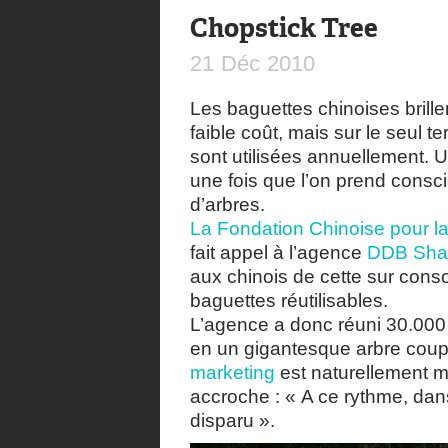
Chopstick Tree
21
Déc
2010
Les baguettes chinoises brillent 
faible coût, mais sur le seul ter
sont utilisées annuellement. Un
une fois que l’on prend consc
d’arbres.
La Fondation Chinoise pour la
fait appel à l’agence
DDB Sha
aux chinois de cette sur consom
baguettes réutilisables.
L’agence a donc réuni 30.000
en un gigantesque arbre coupé
marketing
est naturellement m
accroche : « A ce rythme, dan
disparu ».