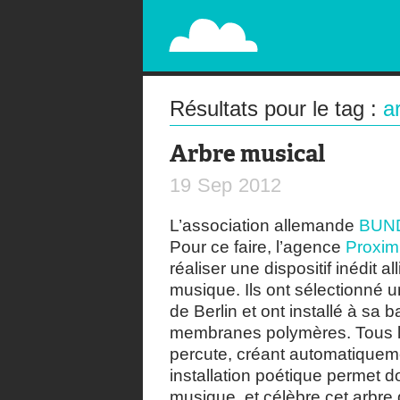
PAPERPLANE
STREET, AMBIENT, GUÉRILLA MARKETING A
Résultats pour le tag :
a
Arbre musical
19
Sep
2012
L’association allemande
BUN
Pour ce faire, l’agence
Proxi
réaliser une dispositif inédit 
musique. Ils ont sélectionné
de Berlin et ont installé à s
membranes polymères. Tous le
percute, créant automatiqueme
installation poétique permet 
musique, et célèbre cet arbre 