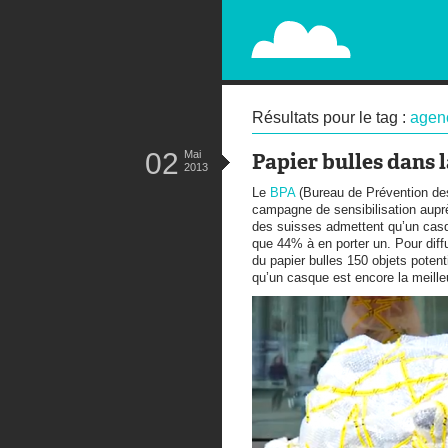
PAPERPLANE
STREET, AMBIENT, GUÉRILLA MA
Résultats pour le tag :
agen
02
Mai
Papier bulles dans l
2013
Le
BPA
(Bureau de Prévention de
campagne de sensibilisation auprè
des suisses admettent qu’un casqu
que 44% à en porter un. Pour diff
du papier bulles 150 objets potent
qu’un casque est encore la meilleu