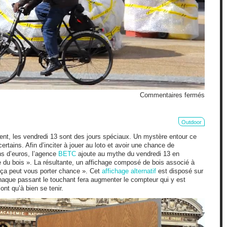
sur
Commentaires fermés
Papier
bulles
dans
Outdoor
la
ent, les vendredi 13 sont des jours spéciaux. Un mystère entour ce
ville
certains. Afin d’inciter à jouer au loto et avoir une chance de
ns d’euros, l’agence
BETC
ajoute au mythe du vendredi 13 en
e du bois ». La résultante, un affichage composé de bois associé à
ça peut vous porter chance ». Cet
affichage alternatif
est disposé sur
chaque passant le touchant fera augmenter le compteur qui y est
ont qu’à bien se tenir.