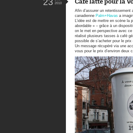
23
Café latte pour la 
2010
Afin d’assurer un retentissement
canadienne
Palm+Havas
a imagin
L’idée est de mettre en scène la 
abordable » – grâce à un dispositif
on le met en perspective avec ce q
réalisé plusieurs tasses à café gé
possible de s’acheter pour le prix 
Un message récupéré via une accro
vous pour le prix d’environ deux ca