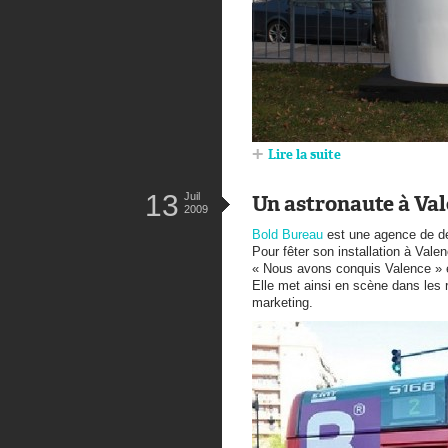
Lire la suite
13
Juil
Un astronaute à Va
2009
Bold Bureau
est une agence de de
Pour fêter son installation à Vale
« Nous avons conquis Valence » e
Elle met ainsi en scène dans les 
marketing.