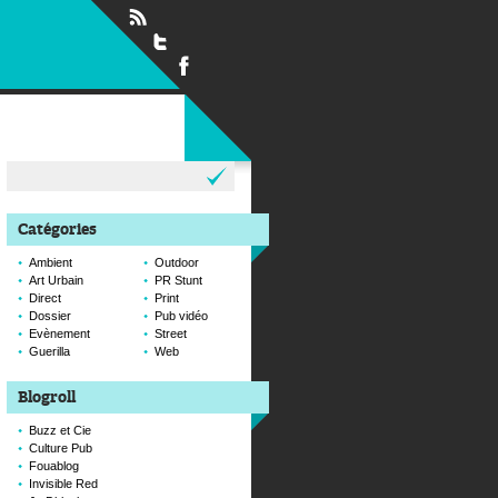
Rechercher :
Catégories
Ambient
Outdoor
Art Urbain
PR Stunt
Direct
Print
Dossier
Pub vidéo
Evènement
Street
Guerilla
Web
Blogroll
Buzz et Cie
Culture Pub
Fouablog
Invisible Red