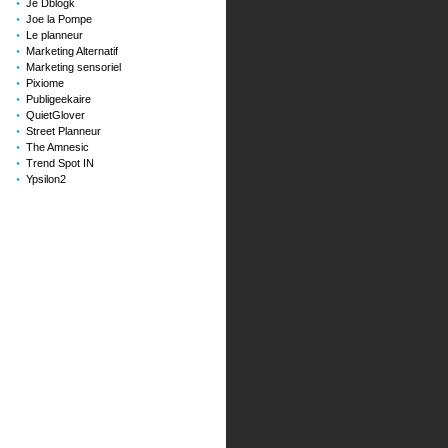
Je Dblogk
Joe la Pompe
Le planneur
Marketing Alternatif
Marketing sensoriel
Pixiome
Publigeekaire
QuietGlover
Street Planneur
The Amnesic
Trend Spot IN
Ypsilon2