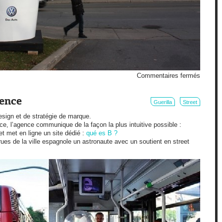
sur
Commentaires fermés
Café
latte
pour
lence
Guerilla
Street
la
sign et de stratégie de marque.
Volksw
nce, l’agence communique de la façon la plus intuitive possible :
Jetta
t met en ligne un site dédié :
qué es B ?
rues de la ville espagnole un astronaute avec un soutient en street