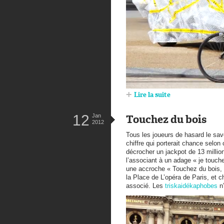
Lire la suite
12
Jan
Touchez du bois
2012
Tous les joueurs de hasard le sav
chiffre qui porterait chance selon 
décrocher un jackpot de 13 millio
l’associant à un adage « je touch
une accroche « Touchez du bois, 
la Place de L’opéra de Paris, et 
associé. Les
triskaidékaphobes
n’