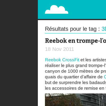
PAPERPLANE
STREET, AMBIENT, GUÉRILLA MARKETING A
Résultats pour le tag :
3
Reebok en trompe-l’o
18
Nov
2011
Reebok CrossFit
et les artist
réaliser le plus grand trompe-
canyon de 1000 mètres de prof
quais du quartier d’affaire de
but de surprendre les badaud
les accessoires de remise en