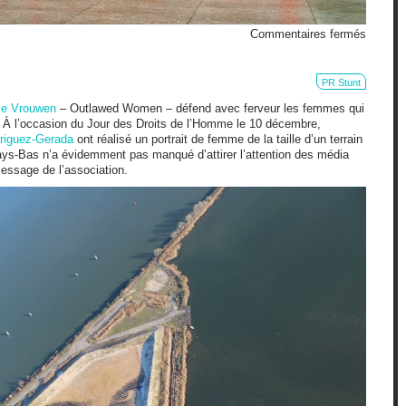
sur
Commentaires fermés
SEAT
pour
survivr
PR Stunt
à
ije Vrouwen
– Outlawed Women – défend avec ferveur les femmes qui
la
té. À l’occasion du Jour des Droits de l’Homme le 10 décembre,
fin
riguez-Gerada
ont réalisé un portrait de femme de la taille d’un terrain
du
ays-Bas n’a évidemment pas manqué d’attirer l’attention des média
monde
message de l’association.