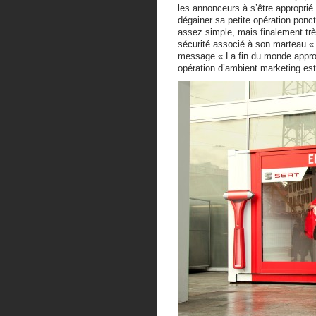
les annonceurs à s’être approprié
dégainer sa petite opération ponct
assez simple, mais finalement tr
sécurité associé à son marteau « à
message « La fin du monde approch
opération d’ambient marketing es