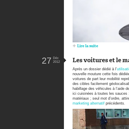
Lire la suite
27
Déc
Les voitures et le m
2012
Après un dossier dédié à l’
utilisa
nouvelle mouture cette fois dédié
voitures de part leur mobilité re
des cibles facilement géolocalisa
habillage des véhicules à l’aide d
ici cuisinées à toutes les sauces 
matériaux ; seul mot d’ordre, attir
marketing alternatif
précédents.