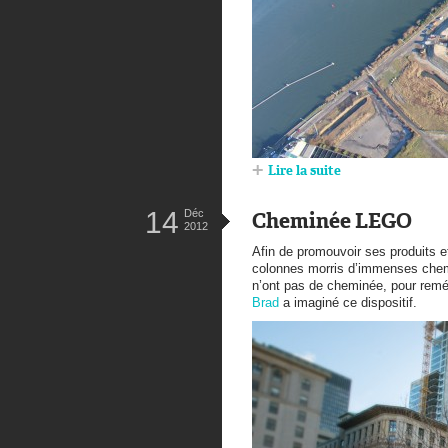
Lire la suite
14
Déc
Cheminée LEGO
2012
Afin de promouvoir ses produits 
colonnes morris d’immenses chem
n’ont pas de cheminée, pour reméd
Brad
a imaginé ce dispositif.