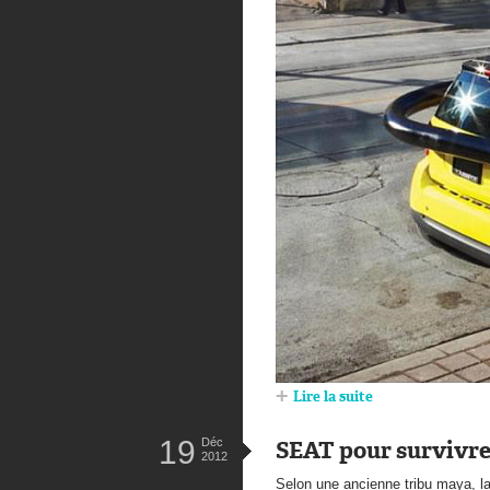
Lire la suite
19
Déc
SEAT pour survivre 
2012
Selon une ancienne tribu maya, l