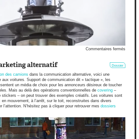
sur
Commentaires fermés
Toilette
publiqu
arketing alternatif
Dossier
tion des camions
dans la communication alternative, voici une
e aux voitures. Support de communication dit « tactique », les
présentent un média de choix pour les annonceurs désireux de toucher
bles. Mais au delà des opérations conventionnelles de
covering
–
e stickers – on peut trouver des exemples créatifs. Les voitures sont
: en mouvement, à l’arrêt, sur le toit, reconstruites dans divers
er l’attention. N’hésitez pas à cliquer pour retrouver mes
dossiers