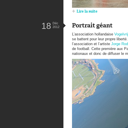
Lire la suite
18
Déc
Portrait géant
2012
L’association hollandaise
Vogelvr
se battent pour leur propre liber
l’association et l’artiste
Jorge Rod
de football. Cette première aux P
nationaux et donc de diffuser le 