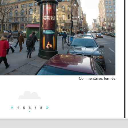
sur
Commentaires fermés
Chemin
LEGO
«
»
4
5
6
7
8