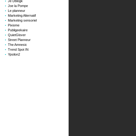
Je Dblogk
Joe la Pompe
Le planneur
Marketing Alternatif
Marketing sensoriel
Pixiome
Publigeekaire
QuietGlover
Street Planneur
The Amnesic
Trend Spot IN
s
Ypsilon2
es