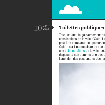
PAPERPLANE
STREET, AMBIENT, GUÉRILLA MA
10
Jan
Toilettes publiques
2013
Tous les ans, le gouvernement no
canalisations de la ville d’Oslo.
peut être combattu : les personnes 
Oslo – par l’intermédiaire de son 
une
colonne Morris
de la ville. L
disposer à son sommet une person
l’attention des passants et des jou