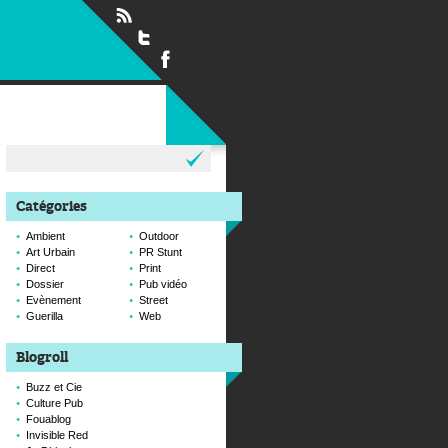
Rechercher :
Catégories
Ambient
Outdoor
Art Urbain
PR Stunt
Direct
Print
Dossier
Pub vidéo
Evènement
Street
Guerilla
Web
Blogroll
Buzz et Cie
Culture Pub
Fouablog
Invisible Red