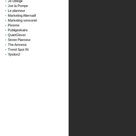
Je Dblogk
Joe la Pompe
Le planneur
Marketing Alternatif
Marketing sensoriel
Pixiome
Publigeekaire
QuietGlover
Street Planneur
The Amnesic
Trend Spot IN
Ypsilon2