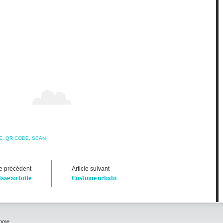
E
,
QR CODE
,
SCAN
le précédent
Article suivant
isse sa toile
Costume urbain
home