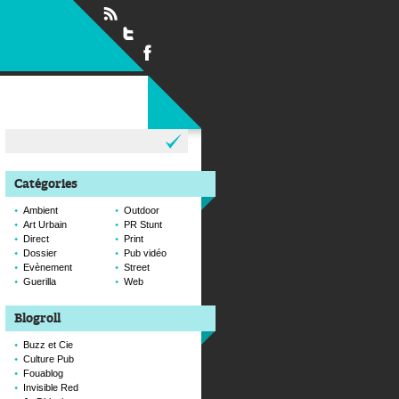
Rechercher :
Catégories
Ambient
Outdoor
Art Urbain
PR Stunt
Direct
Print
Dossier
Pub vidéo
Evènement
Street
Guerilla
Web
Blogroll
Buzz et Cie
Culture Pub
Fouablog
Invisible Red