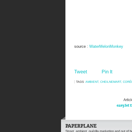
source :
WaterMelonMonkey
Tweet
Pin It
TAGS
AMBIENT
,
CHEILNEMART
,
CORÉ
Artic
easyJet t
PAPERPLANE
Street, ambient, guérilla marketing and out of 