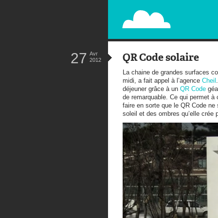
PAPERPLANE
STREET, AMBIENT, GUÉRILLA MA
27
Avr
QR Code solaire
2012
La chaine de grandes surfaces c
midi, a fait appel à l’agence
Cheil
déjeuner grâce à un
QR Code
géan
de remarquable. Ce qui permet à cet
faire en sorte que le QR Code ne so
soleil et des ombres qu’elle crée