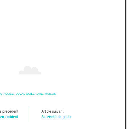
NG HOUSE
,
DUVAL GUILLAUME
,
MAISON
le précédent
Article suivant
en ambient
Sacré nid-de-poule