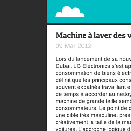
PAPERPLANE
STREET, AMBIENT, GUÉRILLA MARKETING A
Machine à laver des 
09
Mar
2012
Lors du lancement de sa nouv
Dubai, LG Electronics s’est ap
consommation de biens électr
définit que les principaux c
souvent expatriés travaillant 
de temps à accorder au nettoy
machine de grande taille sembl
consommateurs. Le point de c
une cible très masculine, pre
créativement la taille de la m
voitures. L’accroche logique