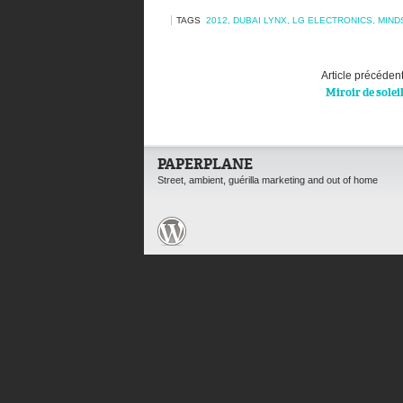
TAGS
2012
,
DUBAI LYNX
,
LG ELECTRONICS
,
MIND
Article précéden
Miroir de solei
PAPERPLANE
Street, ambient, guérilla marketing and out of home