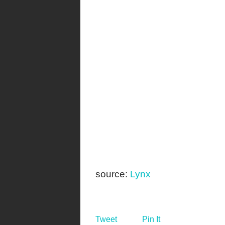
source:
Lynx
Tweet
Pin It