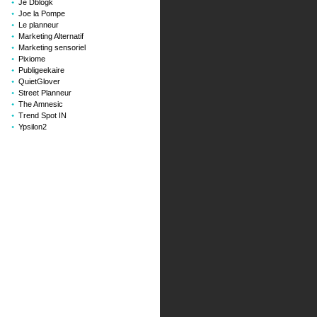
Je Dblogk
Joe la Pompe
Le planneur
Marketing Alternatif
Marketing sensoriel
Pixiome
Publigeekaire
QuietGlover
Street Planneur
The Amnesic
Trend Spot IN
Ypsilon2