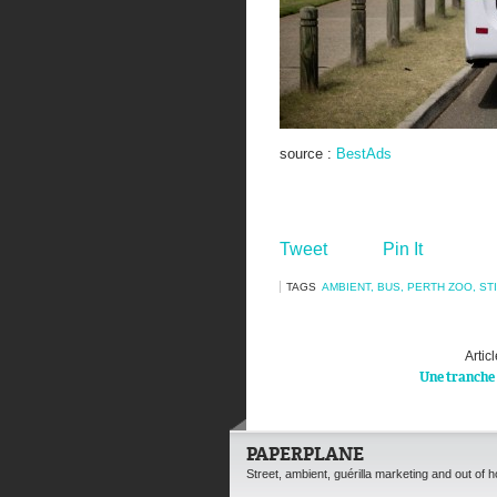
source :
BestAds
Tweet
Pin It
TAGS
AMBIENT
,
BUS
,
PERTH ZOO
,
ST
Artic
Une tranche 
PAPERPLANE
Street, ambient, guérilla marketing and out of 