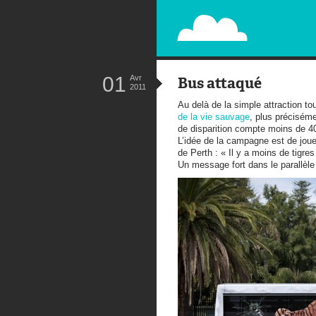
PAPERPLANE
STREET, AMBIENT, GUÉRILLA MA
01
Avr
Bus attaqué
2011
Au delà de la simple attraction tou
de la vie sauvage
, plus précisém
de disparition compte moins de 4
L’idée de la campagne est de joue
de Perth : « Il y a moins de tigre
Un message fort dans le parallèle 