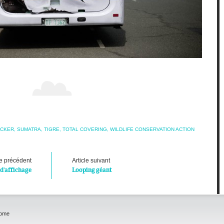
ICKER
,
SUMATRA
,
TIGRE
,
TOTAL COVERING
,
WILDLIFE CONSERVATION ACTION
le précédent
Article suivant
d’affichage
Looping géant
home