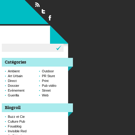
Rechercher :
Catégories
Ambient
Outdoor
Art Urbain
PR Stunt
Direct
Print
Dossier
Pub vidéo
Evènement
Street
Guerilla
Web
Blogroll
Buzz et Cie
Culture Pub
Fouablog
Invisible Red