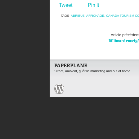
Tweet
Pin It
TAGS
ABRIBUS
,
AFFICHAGE
,
CANADA TOURISM C
Article précéden
Billboard enneig
PAPERPLANE
Street, ambient, guérilla marketing and out of home