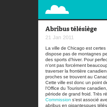
PAPERPLANE
STREET, AMBIENT, GUÉRILLA MARKETING A
Abribus télésiège
21
Jan
2011
La ville de Chicago est certes 
dispose pas de montagnes per
des sports d’hiver. Pour perfe
n’ont pas forcément beaucoup d
traverser la frontière canadienn
proches se trouvent au Cana
Cette ville est donc un point 
l’Office du Tourisme canadi
période de grand froid. Très 
Commission
s’est associé av
abribus en gigantesques télés