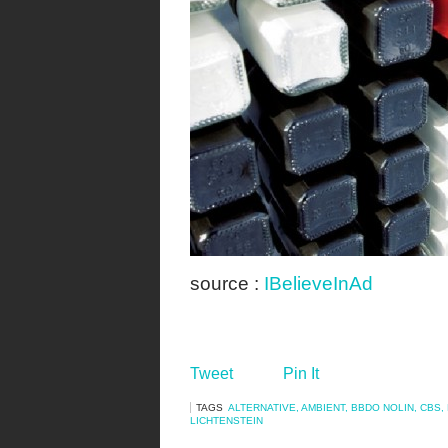
source :
IBelieveInAd
Tweet
Pin It
TAGS
ALTERNATIVE
,
AMBIENT
,
BBDO NOLIN
,
CBS
,
LICHTENSTEIN