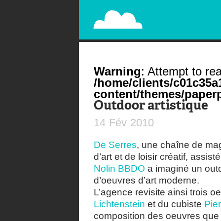
PAPERPLANE
STREET, AMBIENT, GUÉRILLA MARKETING A
Warning
: Attempt to rea
/home/clients/c01c35
content/themes/paperp
Outdoor artistique
14
Fév
2010
De Serres
, une chaîne de ma
d’art et de loisir créatif, as
Nolin BBDO
a imaginé un out
d’oeuvres d’art moderne.
L’agence revisite ainsi trois
Lichtenstein
et du cubiste
Pie
composition des oeuvres que De