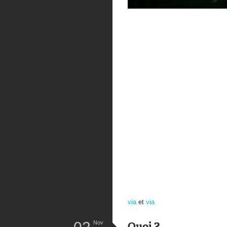
via
et
via
Nov