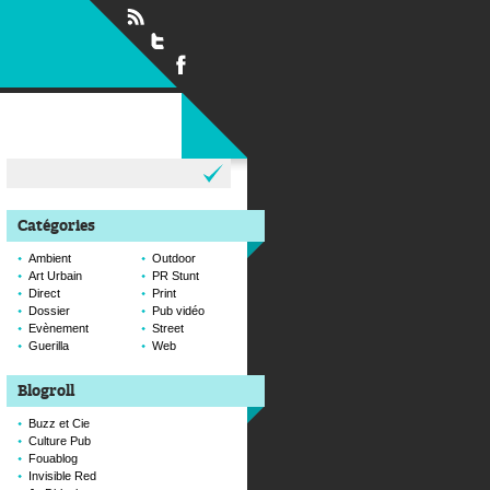
Rechercher :
Catégories
Ambient
Outdoor
Art Urbain
PR Stunt
Direct
Print
Dossier
Pub vidéo
Evènement
Street
Guerilla
Web
Blogroll
Buzz et Cie
Culture Pub
Fouablog
Invisible Red