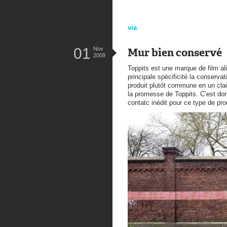
via
01
Nov
Mur bien conservé
2009
Toppits est une marque de film a
principale spécificité la conservat
produit plutôt commune en un cl
la promesse de Toppits. C’est donc
contatc inédit pour ce type de pr