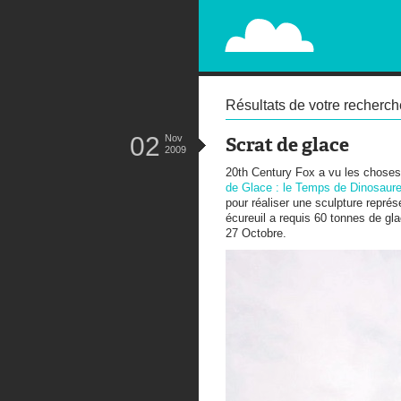
PAPERPLANE
STREET, AMBIENT, GUÉRILLA MA
Résultats de votre recherch
02
Nov
Scrat de glace
2009
20th Century Fox a vu les choses
de Glace : le Temps de Dinosaur
pour réaliser une sculpture représ
écureuil a requis 60 tonnes de gla
27 Octobre.