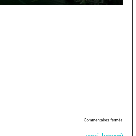
sur
Commentaires fermés
Scrat
de
glace