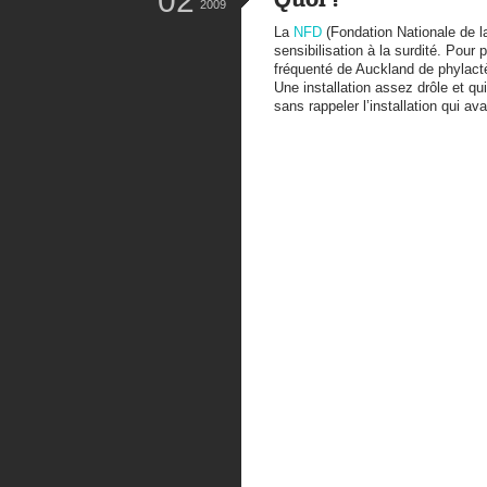
02
Quoi ?
2009
La
NFD
(Fondation Nationale de l
sensibilisation à la surdité. Pou
fréquenté de Auckland de phylactè
Une installation assez drôle et qu
sans rappeler l’installation qui a