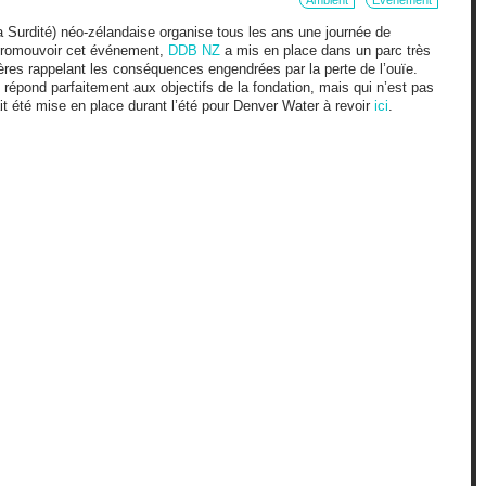
Ambient
Evènement
a Surdité) néo-zélandaise organise tous les ans une journée de
r promouvoir cet événement,
DDB NZ
a mis en place dans un parc très
res rappelant les conséquences engendrées par la perte de l’ouïe.
i répond parfaitement aux objectifs de la fondation, mais qui n’est pas
vait été mise en place durant l’été pour Denver Water à revoir
ici
.