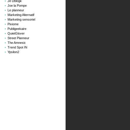
Je Dblogk
Joe la Pompe
Le planneur
Marketing Alternatif
Marketing sensoriel
Pixiome
Publigeekaire
QuietGlover
Street Planneur
The Amnesic
Trend Spot IN
Ypsilon2