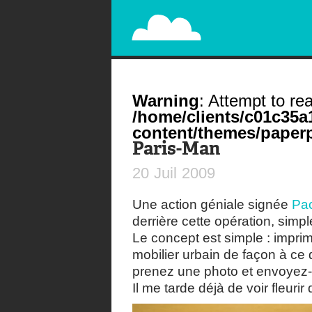
PAPERPLANE
STREET, AMBIENT, GUÉRILLA MARKETING A
Warning
: Attempt to rea
/home/clients/c01c35
content/themes/paperp
Paris-Man
20
Juil
2009
Une action géniale signée
Pac
derrière cette opération, simp
Le concept est simple : impri
mobilier urbain de façon à ce
prenez une photo et envoyez-la
Il me tarde déjà de voir fleur