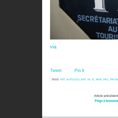
via
Tweet
Pin It
TAGS
ART
,
AUTOCOLLANT
,
IN
,
IS
,
MAN
,
PAC
,
PACM
Article précéden
Piège à homme