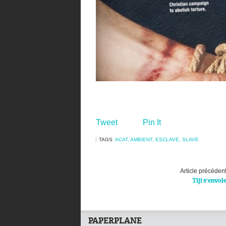
Tweet
Pin It
TAGS
ACAT
,
AMBIENT
,
ESCLAVE
,
SLAVE
Article précéden
Tiji s'envol
PAPERPLANE