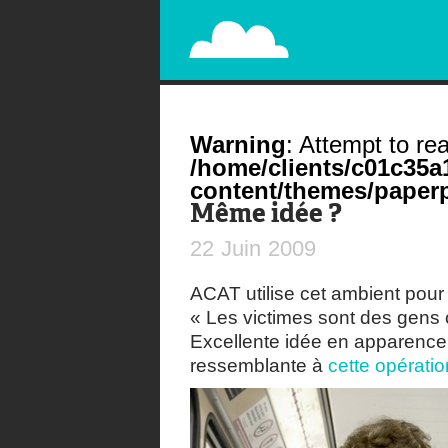
PAPERPLANE
STREET, AMBIENT, GUÉRILLA MARKETING A
Warning
: Attempt to rea
/home/clients/c01c35
content/themes/paperp
Même idée ?
22
Juin
2009
ACAT utilise cet ambient pour s
« Les victimes sont des gens
Excellente idée en apparenc
ressemblante à
cette opérati