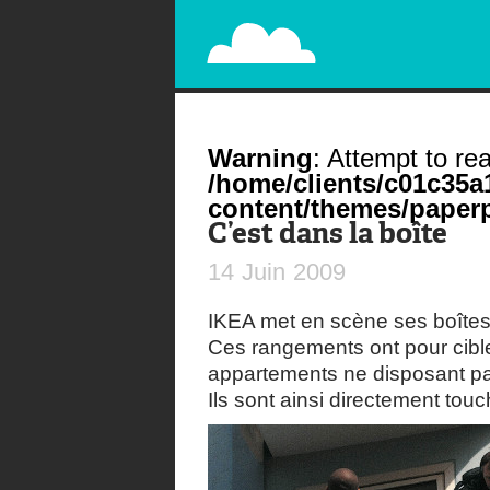
PAPERPLANE
STREET, AMBIENT, GUÉRILLA MARKETING A
Warning
: Attempt to rea
/home/clients/c01c35
content/themes/paperp
C’est dans la boîte
14
Juin
2009
IKEA met en scène ses boîtes
Ces rangements ont pour cible
appartements ne disposant p
Ils sont ainsi directement touc