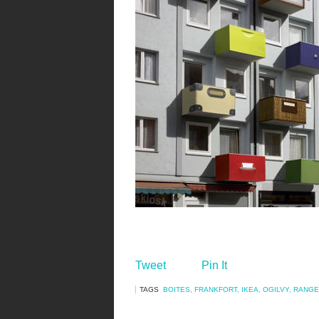
Tweet
Pin It
TAGS
BOITES
,
FRANKFORT
,
IKEA
,
OGILVY
,
RANGE