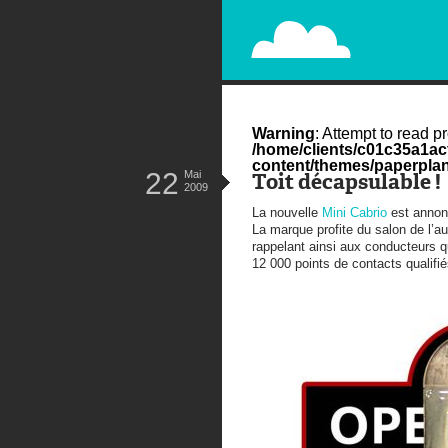
PAPERPLANE
STREET, AMBIENT, GUÉRILLA MA
Warning
: Attempt to read pr
/home/clients/c01c35a1a
content/themes/paperplan
22
Mai
Toit décapsulable !
2009
La nouvelle
Mini Cabrio
est annon
La marque profite du salon de l’a
rappelant ainsi aux conducteurs q
12 000 points de contacts qualifié