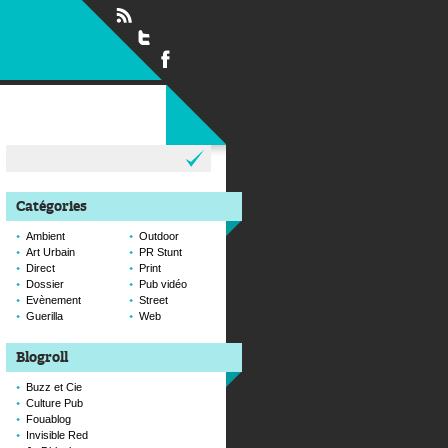
Rechercher :
Catégories
Ambient
Outdoor
Art Urbain
PR Stunt
Direct
Print
Dossier
Pub vidéo
Evènement
Street
Guerilla
Web
Blogroll
Buzz et Cie
Culture Pub
Fouablog
Invisible Red