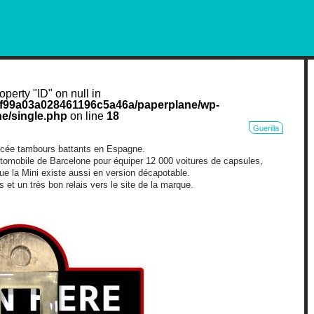
RKETING AND OUT OF HOME
operty "ID" on null in
cf99a03a028461196c5a46a/paperplane/wp-
e/single.php
on line
18
Guerilla
cée tambours battants en Espagne.
utomobile de Barcelone pour équiper 12 000 voitures de capsules,
ue la Mini existe aussi en version décapotable.
s et un très bon relais vers le site de la marque.