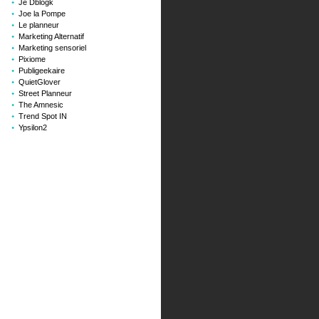
Je Dblogk
Joe la Pompe
Le planneur
Marketing Alternatif
Marketing sensoriel
Pixiome
Publigeekaire
QuietGlover
Street Planneur
The Amnesic
Trend Spot IN
Ypsilon2