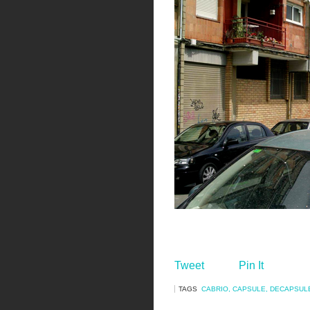
Tweet
Pin It
TAGS
CABRIO
,
CAPSULE
,
DECAPSUL