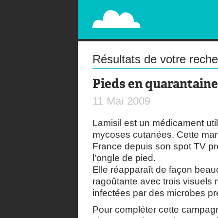
PAPERPLANE
STREET, AMBIENT, GUÉRILLA MARKETING A
Résultats de votre rech
Pieds en quarantaine
11
Mai
2009
Lamisil est un médicament util
mycoses cutanées. Cette mar
France depuis son spot TV p
l’ongle de pied.
Elle réapparaît de façon beau
ragoûtante avec trois visuel
infectées par des microbes pr
Pour compléter cette campag