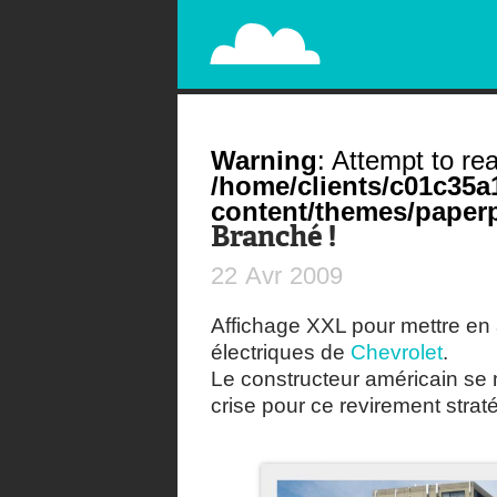
PAPERPLANE
STREET, AMBIENT, GUÉRILLA MARKETING A
Warning
: Attempt to rea
/home/clients/c01c35
content/themes/paperp
Branché !
22
Avr
2009
Affichage XXL pour mettre en
électriques de
Chevrolet
.
Le constructeur américain se met
crise pour ce revirement strat