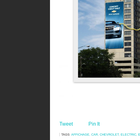
Tweet
Pin It
TAGS
AFFICHAGE
,
CAR
,
CHEVROLET
,
ELECTRIC
,