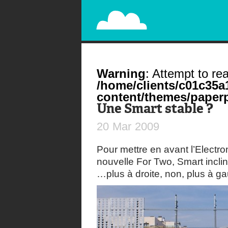
PAPERPLANE
STREET, AMBIENT, GUÉRILLA MARKETING A
Warning
: Attempt to rea
/home/clients/c01c35
content/themes/paperp
Une Smart stable ?
20
Mar
2009
Pour mettre en avant l’Electr
nouvelle For Two, Smart incli
…plus à droite, non, plus à g