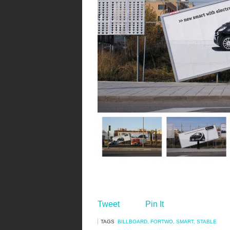
Tweet
Pin It
TAGS
BILLBOARD
,
FORTWO
,
SMART
,
STABLE