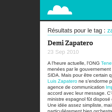
PAPERPLANE
STREET, AMBIENT, GUÉRILLA MARKETING A
Résultats pour le tag :
z
Demi Zapatero
23
Sep
2010
A l’heure actuelle, l’ONG
Tene
menées par le gouvernement es
SIDA. Mais pour être certain 
Luis Zapatero
ne s’endorme pa
agence de communication
Im
accord avec leur message. C’e
ministre espagnol fût disposé
Une idée assez simpliste, mais
particulièrement bien orches