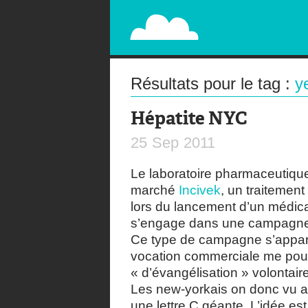
PAPERPLANE
STREET, AMBIENT, GUÉRILLA MARKETING A
Résultats pour le tag :
y
Hépatite NYC
25
Sep
2011
Le laboratoire pharmaceutiq
marché
Incivek
, un traitemen
lors du lancement d’un médica
s’engage dans une campagne d
Ce type de campagne s’apparen
vocation commerciale me pouss
« d’évangélisation » volontaire
Les new-yorkais on donc vu app
une lettre C géante. L’idée es