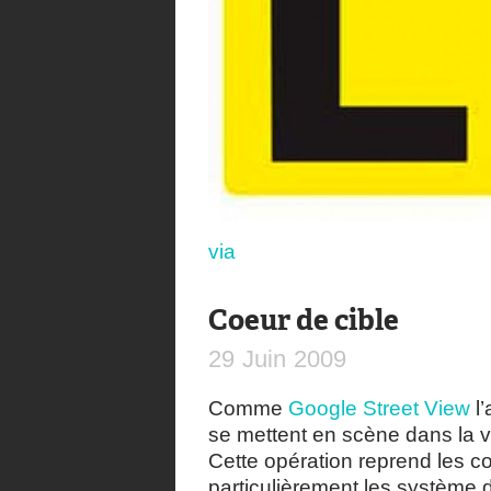
via
Coeur de cible
29
Juin
2009
Comme
Google Street View
l’
se mettent en scène dans la vi
Cette opération reprend les 
particulièrement les système 