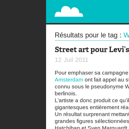
PAPERPLANE
STREET, AMBIENT, GUÉRILLA MARKETING A
Résultats pour le tag :
W
Street art pour Levi’
12
Juil
2011
Pour emphaser sa campagne 
Amsterdam
ont fait appel au s
connu sous le pseudonyme Whil
berlinois.
L’artiste a donc produit ce qu’il
gigantesques entièrement réa
Un résultat surprenant mettan
grandes figures sélectionnées
Hatchiban et Sven Marquardt.