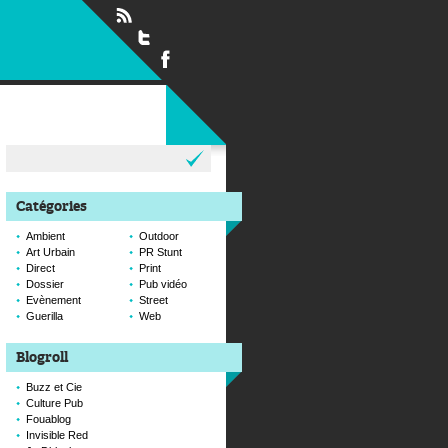
Rechercher :
Catégories
Ambient
Outdoor
Art Urbain
PR Stunt
Direct
Print
Dossier
Pub vidéo
Evènement
Street
Guerilla
Web
Blogroll
Buzz et Cie
Culture Pub
Fouablog
Invisible Red