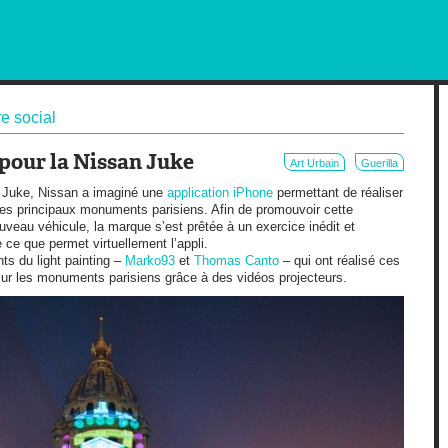
RKETING AND OUT OF HOME
e social
 pour la Nissan Juke
Art Urbain
Guerilla
a Juke, Nissan a imaginé une
application iPhone
permettant de réaliser
 les principaux monuments parisiens. Afin de promouvoir cette
ouveau véhicule, la marque s’est prêtée à un exercice inédit et
e ce que permet virtuellement l’appli.
ts du light painting –
Marko93
et
Thomas Canto
– qui ont réalisé ces
r les monuments parisiens grâce à des vidéos projecteurs.