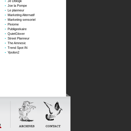
Je Dblogk
Joe la Pompe
Le planneur
Marketing Alternatif
Marketing sensoriel
Pixiome
Publigeekaire
QuietGlover
Street Planneur
The Amnesic
Trend Spot IN
Ypsilon2
on
ARCHIVES
CONTACT