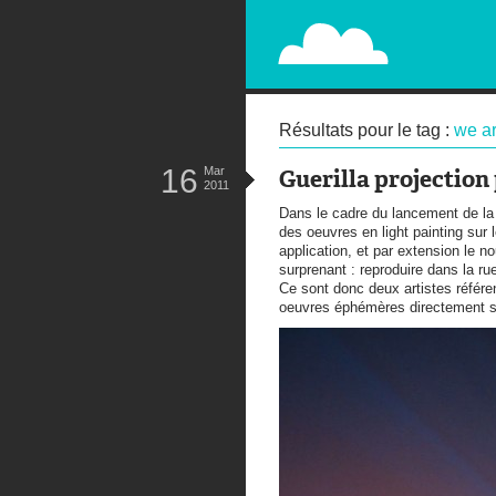
PAPERPLANE
STREET, AMBIENT, GUÉRILLA MA
Résultats pour le tag :
we ar
16
Mar
Guerilla projection
2011
Dans le cadre du lancement de l
des oeuvres en light painting sur
application, et par extension le n
surprenant : reproduire dans la ru
Ce sont donc deux artistes référen
oeuvres éphémères directement su