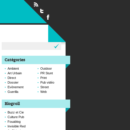
Rechercher :
Catégories
Ambient
Outdoor
Art Urbain
PR Stunt
Direct
Print
Dossier
Pub vidéo
Evènement
Street
Guerilla
Web
Blogroll
Buzz et Cie
Culture Pub
Fouablog
Invisible Red