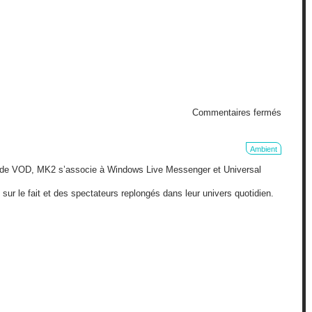
sur
Commentaires fermés
Orange
éteint
la
Ambient
lumière
e de VOD, MK2 s’associe à Windows Live Messenger et Universal
s sur le fait et des spectateurs replongés dans leur univers quotidien.