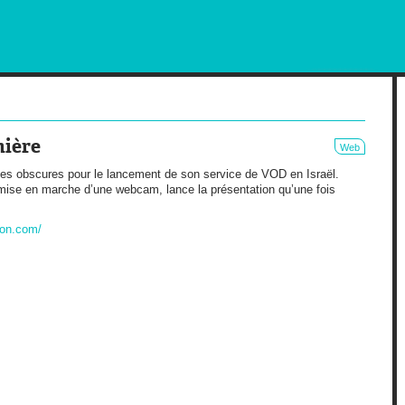
RKETING AND OUT OF HOME
mière
Web
es obscures pour le lancement de son service de VOD en Israël.
 mise en marche d’une webcam, lance la présentation qu’une fois
son.com/