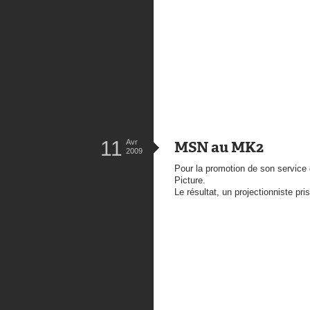
11
Avr
MSN au MK2
2009
Pour la promotion de son servic
Picture.
Le résultat, un projectionniste pri