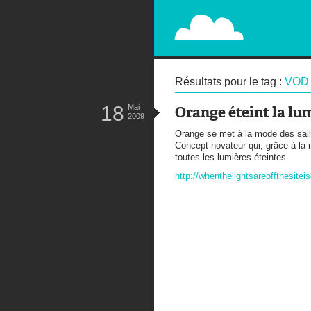
PAPERPLANE
STREET, AMBIENT, GUÉRILLA MA
Résultats pour le tag :
VOD
18
Mai
Orange éteint la lu
2009
Orange se met à la mode des sall
Concept novateur qui, grâce à la
toutes les lumières éteintes.
http://whenthelightsareoffthesitei