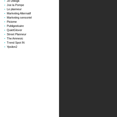
Je Dblogk
Joe la Pompe
Le planneur
Marketing Alternatif
Marketing sensoriel
Pixiome
Publigeekaire
QuietGlover
Street Planneur
The Amnesic
Trend Spot IN
Ypsilon2