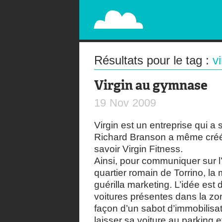
PAPERPLANE
STREET, AMBIENT, GUÉRILLA MARKETING A
Résultats pour le tag :
vi
Virgin au gymnase
19
Nov
2009
Virgin est un entreprise qui a su
Richard Branson a même créé 
savoir Virgin Fitness.
Ainsi, pour communiquer sur 
quartier romain de Torrino, la 
guérilla marketing. L’idée est
voitures présentes dans la z
façon d’un sabot d’immobilisati
laisser sa voiture au parking e