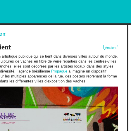
RKETING AND OUT OF HOME
art
ient
Ambient
 artistique publique qui se tient dans diverses villes autour du monde.
culptures de vaches en fibre de verre réparties dans les centres-villes
lanches, elles sont décorées par les artistes locaux dans des styles
e diversité, l’agence brésilienne
Propague
a imaginé un dispositif
sur les multiples apparences de la rue. des posters reprenant la forme
ans les différentes villes d’exposition des vaches.