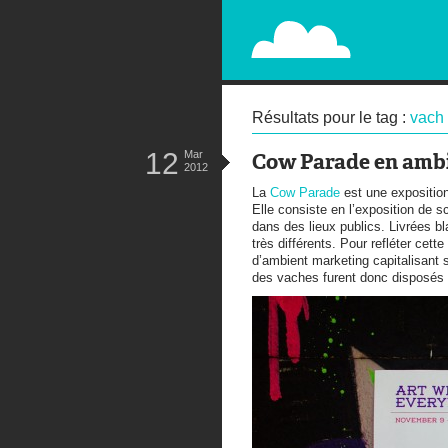
PAPERPLANE
STREET, AMBIENT, GUÉRILLA MA
Résultats pour le tag :
vach 
12
Mar
Cow Parade en amb
2012
La
Cow Parade
est une exposition
Elle consiste en l’exposition de s
dans des lieux publics. Livrées b
très différents. Pour refléter cett
d’ambient marketing capitalisant 
des vaches furent donc disposés d