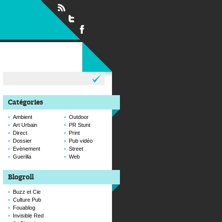
Rechercher :
Catégories
Ambient
Outdoor
Art Urbain
PR Stunt
Direct
Print
Dossier
Pub vidéo
Evènement
Street
Guerilla
Web
Blogroll
Buzz et Cie
Culture Pub
Fouablog
Invisible Red