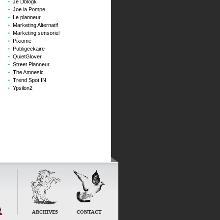
Je Dblogk
Joe la Pompe
Le planneur
Marketing Alternatif
Marketing sensoriel
Pixiome
Publigeekaire
QuietGlover
Street Planneur
The Amnesic
Trend Spot IN
Ypsilon2
t
ARCHIVES
CONTACT