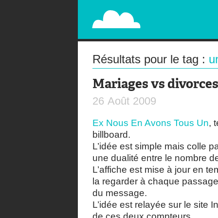
PAPERPLANE
STREET, AMBIENT, GUÉRILLA MARKETING A
Résultats pour le tag :
u
Mariages vs divorce
26
Août
2009
Ex Nous En Avons Tous Un
, 
billboard.
L’idée est simple mais colle p
une dualité entre le nombre d
L’affiche est mise à jour en t
la regarder à chaque passage
du message.
L’idée est relayée sur le site 
de ces deux compteurs.