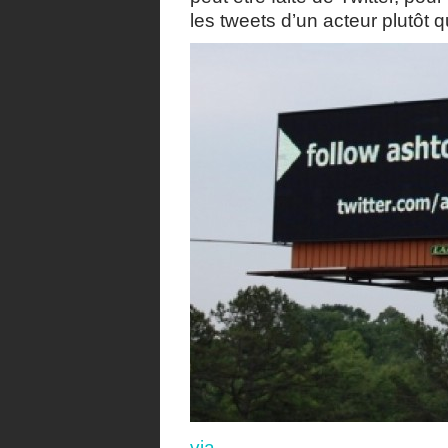
les tweets d’un acteur plutô
via