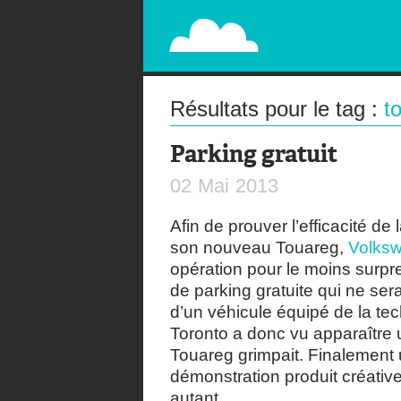
PAPERPLANE
STREET, AMBIENT, GUÉRILLA MARKETING A
Résultats pour le tag :
t
Parking gratuit
02
Mai
2013
Afin de prouver l’efficacité d
son nouveau Touareg,
Volks
opération pour le moins surpr
de parking gratuite qui ne ser
d’un véhicule équipé de la t
Toronto a donc vu apparaître 
Touareg grimpait. Finalement 
démonstration produit créativ
autant.