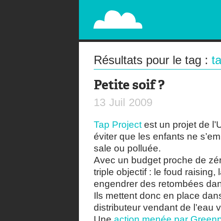
PAPERPLANE
STREET, AMBIENT, GUÉRILLA MARKETING A
Résultats pour le tag :
t
Petite soif ?
13
Juil
2009
Tap Project
est un projet de l’
éviter que les enfants ne s’
sale ou polluée.
Avec un budget proche de zér
triple objectif : le foud raising
engendrer des retombées dan
Ils mettent donc en place dan
distributeur vendant de l’eau v
Une
action menée par Green