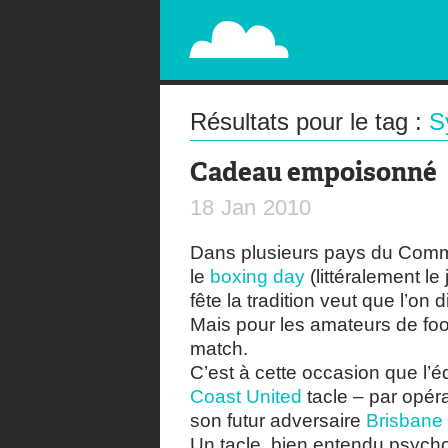
PAPERPLANE
STREET, AMBIENT, GUÉRILLA MARKETING A
Résultats pour le tag :
S
Cadeau empoisonné
18
Jan
2010
Dans plusieurs pays du Com
le
boxing day
(littéralement le
fête la tradition veut que l’o
Mais pour les amateurs de foot
match.
C’est à cette occasion que l’é
Coast United
tacle – par opéra
son futur adversaire
Brisbane
Un tacle, bien entendu psychol