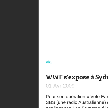
via
WWF s'expose à Syd
01
Avr
2009
Pour son opération « Vote Ear
SBS (une radio Australienne) q