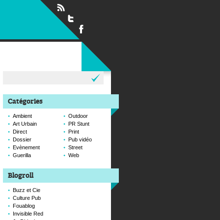
Rechercher :
Catégories
Ambient
Outdoor
Art Urbain
PR Stunt
Direct
Print
Dossier
Pub vidéo
Evènement
Street
Guerilla
Web
Blogroll
Buzz et Cie
Culture Pub
Fouablog
Invisible Red