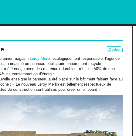
RKETING AND OUT OF HOME
le
Outdoor
t premier magasin
Leroy Merlin
écologiquement responsable, l’agence
nda
a imaginé un panneau publicitaire entièrement recyclé.
o, a été conçu avec des matériaux durables, réutilise 50% de son
 14% sa consommation d’énergie.
ouvelle enseigne la panneau a été placé sur le bâtiment faisant face au
roche : « Le nouveau Leroy Merlin est tellement respectueux de
es de construction sont utilisés pour créer un billboard ».