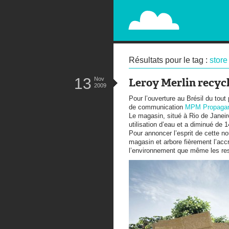
PAPERPLANE
STREET, AMBIENT, GUÉRILLA MA
Résultats pour le tag :
store
13
Nov
Leroy Merlin recyc
2009
Pour l’ouverture au Brésil du tou
de communication
MPM Propaga
Le magasin, situé à Rio de Janeir
utilisation d’eau et a diminué de
Pour annoncer l’esprit de cette n
magasin et arbore fièrement l’acc
l’environnement que même les rest