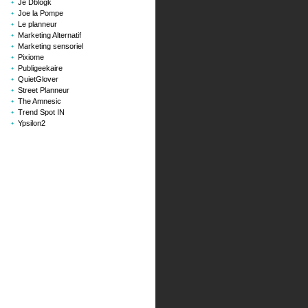
Je Dblogk
Joe la Pompe
Le planneur
Marketing Alternatif
Marketing sensoriel
Pixiome
Publigeekaire
QuietGlover
Street Planneur
The Amnesic
Trend Spot IN
Ypsilon2