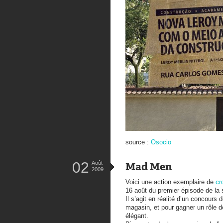
source :
Osocio
02
Août
Mad Men
2009
Voici une action exemplaire de
cr
16 août du premier épisode de la
Il s’agit en réalité d’un concours 
magasin, et pour gagner un rôle de
élégant.