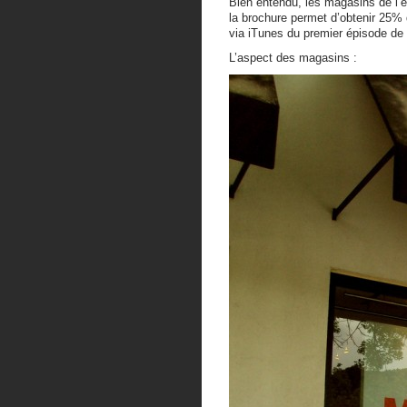
Bien entendu, les magasins de l’
la brochure permet d’obtenir 25% d
via iTunes du premier épisode de 
L’aspect des magasins :