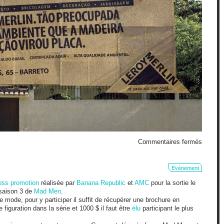
sur
Commentaires fermés
Leroy
Merlin
recycle
Evènement
oss promotion
réalisée par
Banana Republic
et
AMC
pour la sortie le
 saison 3 de
Mad Men
.
de mode, pour y participer il suffit de récupérer une brochure en
 figuration dans la série et 1000 $ il faut être
élu
participant le plus