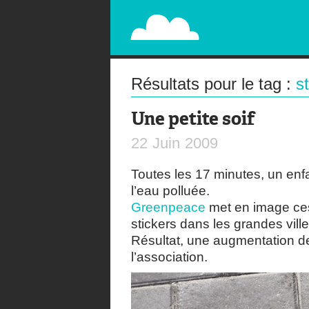
PAPERPLANE
STREET, AMBIENT, GUÉRILLA MARKETING A
Résultats pour le tag :
s
Une petite soif
22
Juin
2009
Toutes les 17 minutes, un enf
l’eau polluée.
Greenpeace
met en image ces 
stickers dans les grandes vill
Résultat, une augmentation de 
l’association.