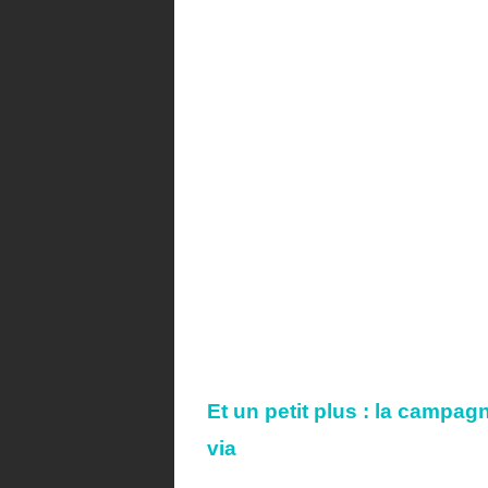
Et un petit plus :
la campag
via