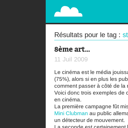
PAPERPLANE
STREET, AMBIENT, GUÉRILLA MARKETING A
Résultats pour le tag :
s
8ème art…
11
Juil
2009
Le cinéma est le média jouiss
(75%), alors si en plus les pub
comment passer à côté de la
Voici donc trois exemples de 
en cinéma.
La première campagne fût mis
Mini Clubman
au public allema
un détecteur de mouvement.
La seconde est certainement la