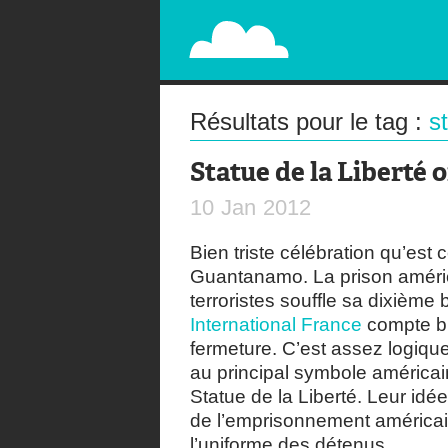
PAPERPLANE
STREET, AMBIENT, GUÉRILLA MARKETING A
Résultats pour le tag :
st
Statue de la Liberté 
10
Jan
2012
Bien triste célébration qu’est
Guantanamo. La prison améri
terroristes souffle sa dixième 
International France
compte bi
fermeture. C’est assez logiqu
au principal symbole américain
Statue de la Liberté. Leur id
de l’emprisonnement américain
l’uniforme des détenus.