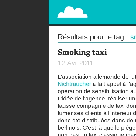
PAPERPLANE
STREET, AMBIENT, GUÉRILLA MARKETING A
Résultats pour le tag :
s
Smoking taxi
12
Avr
2011
L’association allemande de lut
Nichtraucher
a fait appel à l’
opération de sensibilisation a
L’idée de l’agence, réaliser 
fausse compagnie de taxi dont 
fumer ses clients à l’intérieur
donc été distribuées dans de 
berlinois. C’est là que le piège
non pas un taxi classique mais 