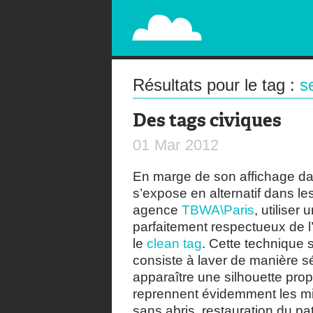
PAPERPLANE
STREET, AMBIENT, GUÉRILLA MARKETING A
Résultats pour le tag :
s
Des tags civiques
01
Mar
2012
En marge de son affichage da
s’expose en alternatif dans le
agence
TBWA\Paris
, utilise
parfaitement respectueux de l
le
clean tag
. Cette technique 
consiste à laver de manière sé
apparaître une silhouette propr
reprennent évidemment les mi
sans abris, restauration du pa