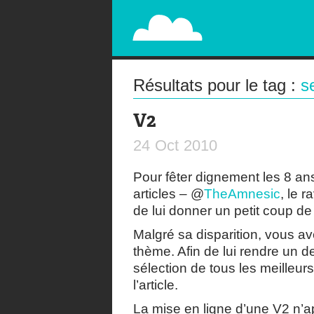
PAPERPLANE
STREET, AMBIENT, GUÉRILLA MARKETING A
Résultats pour le tag :
s
V2
24
Oct
2010
Pour fêter dignement les 8 a
articles – @
TheAmnesic
, le 
de lui donner un petit coup de 
Malgré sa disparition, vous av
thème. Afin de lui rendre un
sélection de tous les meilleurs
l’article.
La mise en ligne d’une V2 n’