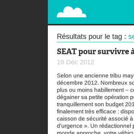
PAPERPLANE
STREET, AMBIENT, GUÉRILLA MARKETING A
Résultats pour le tag :
s
SEAT pour survivre à
19
Déc
2012
Selon une ancienne tribu maya
décembre 2012. Nombreux sont
plus ou moins habillement – ce
dégainer sa petite opération p
tranquillement son budget 201
finalement très efficace : di
caisson de sécurité associé à 
d’urgence ». Un rédactionnel 
monde approche, votre véhicul