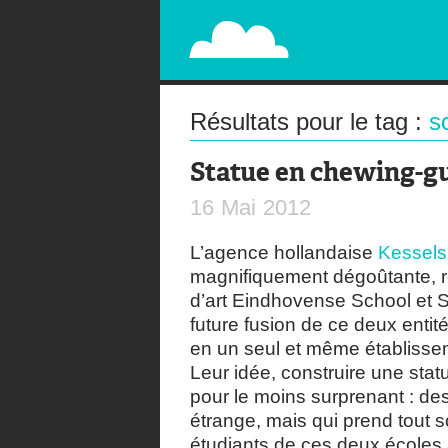
PAPERPLANE
STREET, AMBIENT, GUÉRILLA MARKETING A
Résultats pour le tag :
s
Statue en chewing-
16
Mai
2012
L’agence hollandaise
Kessel
magnifiquement dégoûtante, r
d’art Eindhovense School et Si
future fusion de ce deux entit
en un seul et même établissem
Leur idée, construire une stat
pour le moins surprenant : d
étrange, mais qui prend tout
étudiants de ces deux école