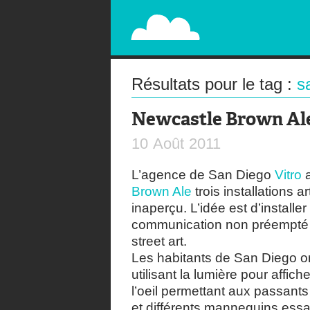
PAPERPLANE
STREET, AMBIENT, GUÉRILLA MARKETING A
Résultats pour le tag :
s
Newcastle Brown Ale
10
Août
2011
L’agence de San Diego
Vitro
a
Brown Ale
trois installations 
inaperçu. L’idée est d’installer
communication non préempté p
street art.
Les habitants de San Diego ont
utilisant la lumière pour aff
l’oeil permettant aux passant
et différents mannequins essa