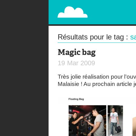
PAPERPLANE
STREET, AMBIENT, GUÉRILLA MARKETING A
Résultats pour le tag :
s
Magic bag
19
Mar
2009
Très jolie réalisation pour l’
Malaisie ! Au prochain article j