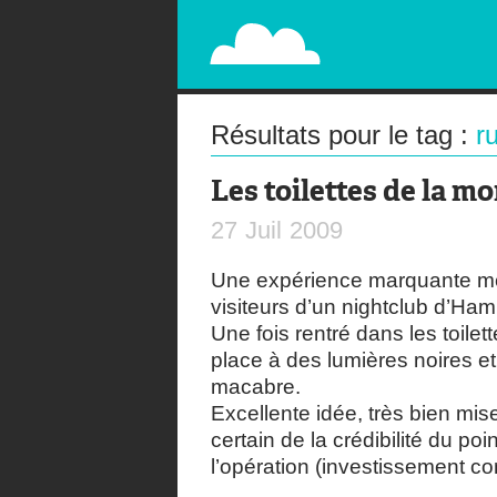
PAPERPLANE
STREET, AMBIENT, GUÉRILLA MARKETING A
Résultats pour le tag :
r
Les toilettes de la mo
27
Juil
2009
Une expérience marquante 
visiteurs d’un nightclub d’Ha
Une fois rentré dans les toilet
place à des lumières noires et
macabre.
Excellente idée, très bien mis
certain de la crédibilité du poi
l’opération (investissement co